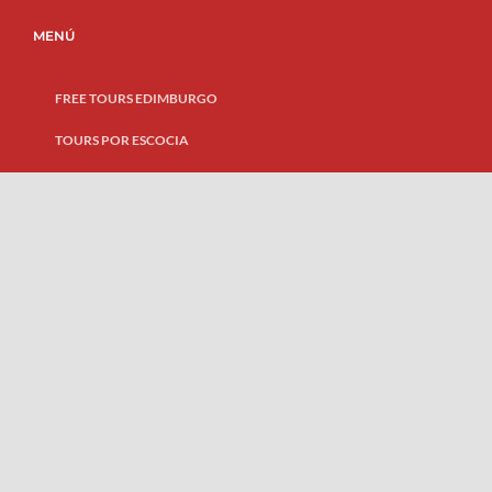
MENÚ
FREE TOURS EDIMBURGO
TOURS POR ESCOCIA
EQUIPO
BLOG
CONTÁCTANOS
Copyright
|
Brujula Free Tours ©
RESEVA AHORA