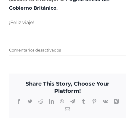
Gobierno Británico
.
¡Feliz viaje!
en
Comentarios desactivados
Requisitos
para
Viajar
a
Share This Story, Choose Your
Reino
Platform!
Unido
en
Facebook
Twitter
Reddit
LinkedIn
WhatsApp
Telegram
Tumblr
Pinterest
Vk
Xing
2025:
Email
Nuevo
Permiso
de
Entrada