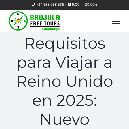
Skip
+34 633 058 536 |
9:00h - 20:00h
to
content
Requisitos
para Viajar a
Reino Unido
en 2025:
Nuevo