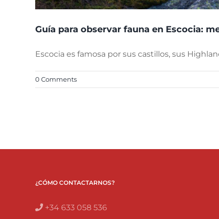
Guía para observar fauna en Escocia: me
Escocia es famosa por sus castillos, sus Highla
0 Comments
¿CÓMO CONTACTARNOS?
+34 633 058 536