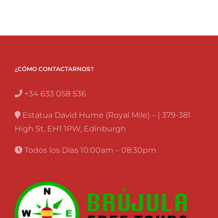
ARTE…
¡NO
TE
LO
PIERDAS!
¿CÓMO CONTACTARNOS?
+34 633 058 536
Estatua David Hume (Royal Mile) – | 379-381
High St, EH1 1PW, Edinburgh
Todos los Días 10:00am – 08:30pm