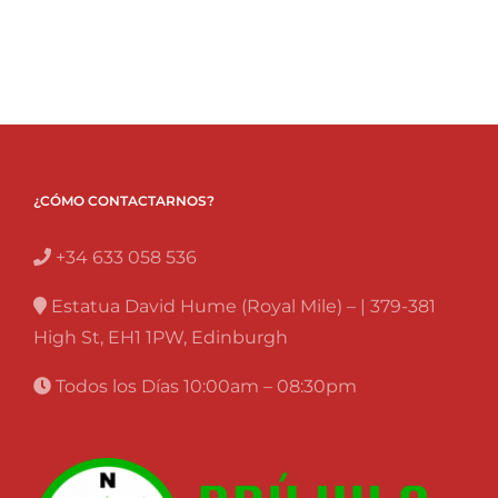
¿CÓMO CONTACTARNOS?
+34 633 058 536
Estatua David Hume (Royal Mile) – | 379-381
High St, EH1 1PW, Edinburgh
Todos los Días 10:00am – 08:30pm