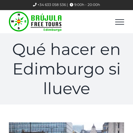
Skip
+34 633 058 536 |
9:00h - 20:00h
to
content
Qué hacer en
Edimburgo si
llueve