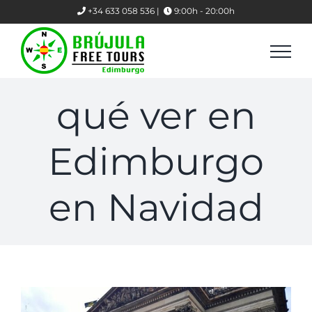
Skip
+34 633 058 536 |
9:00h - 20:00h
to
content
qué ver en
Edimburgo
en Navidad