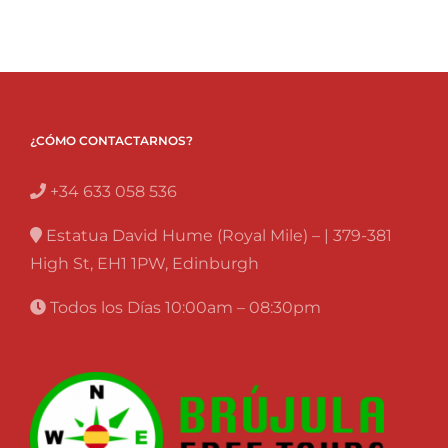
¿CÓMO CONTACTARNOS?
+34 633 058 536
Estatua David Hume (Royal Mile) – | 379-381
High St, EH1 1PW, Edinburgh
Todos los Días 10:00am – 08:30pm