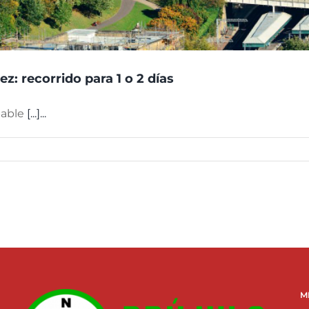
z: recorrido para 1 o 2 días
bable
[...]...
M