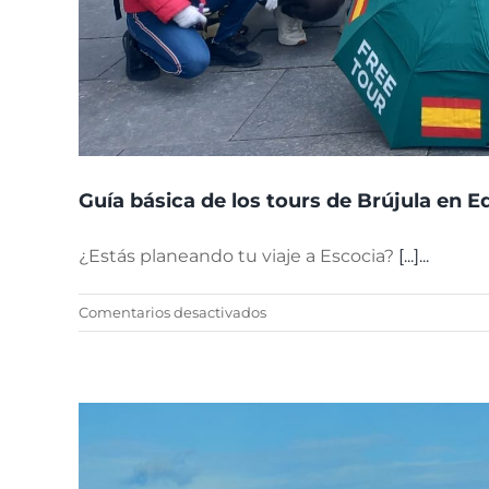
Guía básica de los tours de Brújula en 
¿Estás planeando tu viaje a Escocia?
[...]...
en
Comentarios desactivados
Guía
básica
de
los
tours
de
Brújula