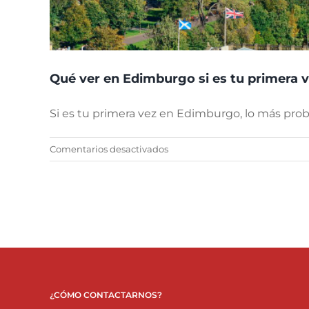
Qué ver en Edimburgo si es tu primera ve
Si es tu primera vez en Edimburgo, lo más pro
en
Comentarios desactivados
Qué
ver
en
Edimburgo
si
es
tu
primera
vez:
¿CÓMO CONTACTARNOS?
recorrido