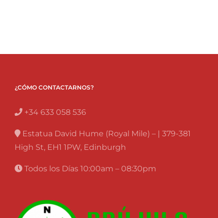
¿CÓMO CONTACTARNOS?
+34 633 058 536
Estatua David Hume (Royal Mile) – | 379-381
High St, EH1 1PW, Edinburgh
Todos los Días 10:00am – 08:30pm