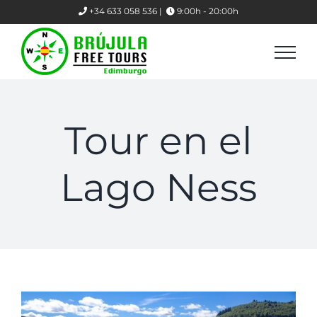
Skip
+34 633 058 536 |
9:00h - 20:00h
to
content
Tour en el
Lago Ness