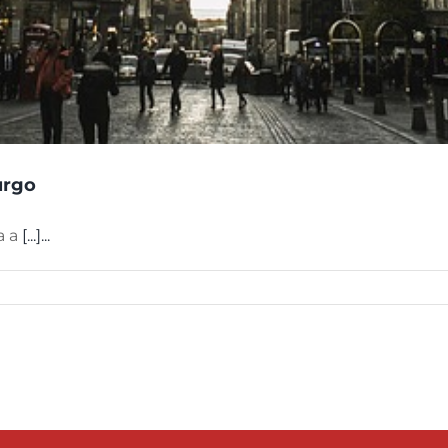
urgo
a a
[...]...