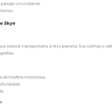
l paisaje circundante.
ntenso.
 de Skye
 parece transportarte a otro planeta. Sus colinas y valle
rafías.
la atmósfera misteriosa.
rofundidad.
la.
n