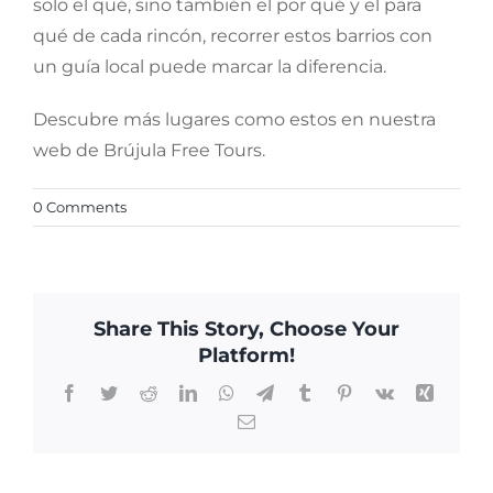
solo el qué, sino también el por qué y el para
qué de cada rincón, recorrer estos barrios con
un guía local puede marcar la diferencia.
Descubre más lugares como estos en nuestra
web de Brújula Free Tours.
0 Comments
Share This Story, Choose Your
Platform!
Facebook
Twitter
Reddit
LinkedIn
WhatsApp
Telegram
Tumblr
Pinterest
Vk
Xing
Email