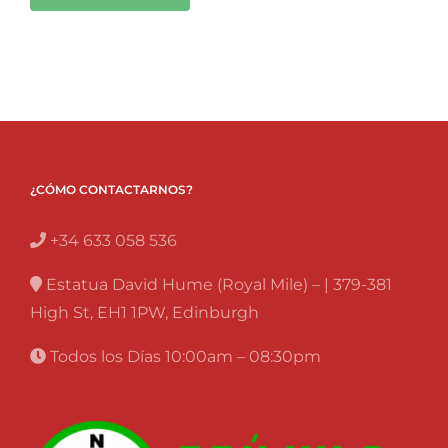
¿CÓMO CONTACTARNOS?
+34 633 058 536
Estatua David Hume (Royal Mile) – | 379-381
High St, EH1 1PW, Edinburgh
Todos los Días 10:00am – 08:30pm