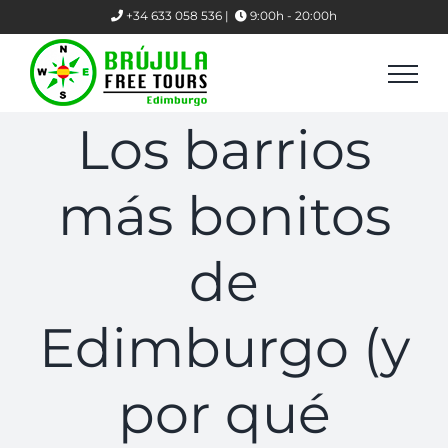
Skip
+34 633 058 536 |
9:00h - 20:00h
to
content
Los barrios
más bonitos
de
Edimburgo (y
por qué