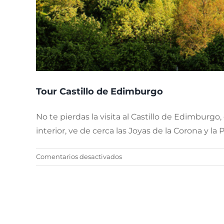
Tour Castillo de Edimburgo
No te pierdas la visita al Castillo de Edimburgo
interior, ve de cerca las Joyas de la Corona y 
en
Comentarios desactivados
Tour
Castillo
de
Edimburgo