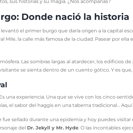
etos, sus historias y su magia. ¿Nos acompañas?
go: Donde nació la historia
levantó el primer burgo que daría origen a la capital es
yal Mile, la calle más famosa de la ciudad. Pasear por ella
ósfera. Las sombras largas al atardecer, los edificios de
visitante se sienta dentro de un cuento gótico. Y es que, 
al
Es una experiencia. Una que se vive con los cinco sentidos.
as, el sabor del haggis en una taberna tradicional… Aquí
e fue sellado durante una epidemia y hoy puedes visitar 
ersonaje del
Dr. Jekyll y Mr. Hyde
. O las incontables eje