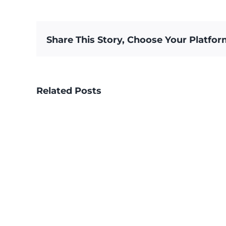
la
Ciudad
vieja
Share This Story, Choose Your Platfor
de
Edimburgo:
El
origen
medieval
Related Posts
de
Escocia