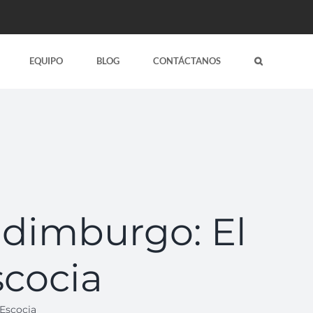
EQUIPO
BLOG
CONTÁCTANOS
Edimburgo: El
scocia
 Escocia