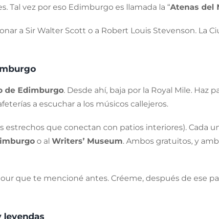
 Tal vez por eso Edimburgo es llamada la “
Atenas del 
onar a Sir Walter Scott o a Robert Louis Stevenson. La Ci
dimburgo
lo de Edimburgo
. Desde ahí, baja por la Royal Mile. Haz pa
eterías a escuchar a los músicos callejeros.
es estrechos que conectan con patios interiores). Cada u
dimburgo
o al
Writers’ Museum
. Ambos gratuitos, y amb
l tour que te mencioné antes. Créeme, después de ese pas
y leyendas